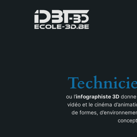
Aller
au
contenu
Technici
ou l’
infographiste 3D
donne d
vidéo et le cinéma d’animati
de formes, d’environnemen
concept